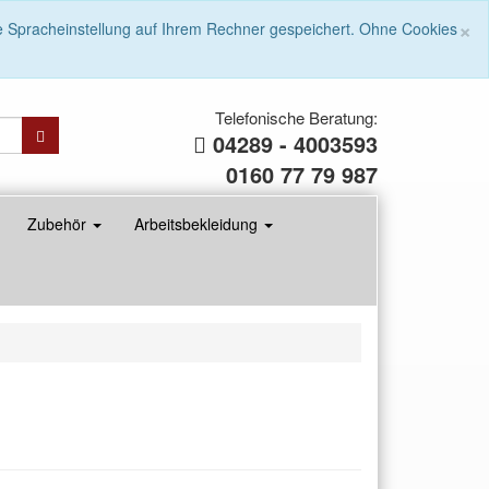
E
×
ie Spracheinstellung auf Ihrem Rechner gespeichert. Ohne Cookies
T
f
C
n
Telefonische Beratung:
f
04289 - 4003593
0160 77 79 987
Zubehör
Arbeitsbekleidung