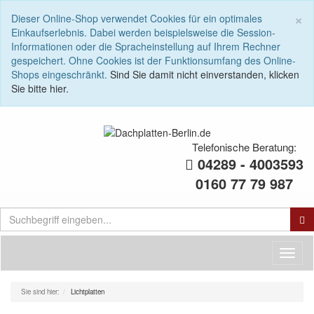
E
×
Dieser Online-Shop verwendet Cookies für ein optimales
T
Einkaufserlebnis. Dabei werden beispielsweise die Session-
f
Informationen oder die Spracheinstellung auf Ihrem Rechner
C
gespeichert. Ohne Cookies ist der Funktionsumfang des Online-
n
Shops eingeschränkt.
Sind Sie damit nicht einverstanden, klicken
f
Sie bitte hier.
Telefonische Beratung:
04289 - 4003593
0160 77 79 987
Toggl
naviga
Sie sind hier:
Lichtplatten