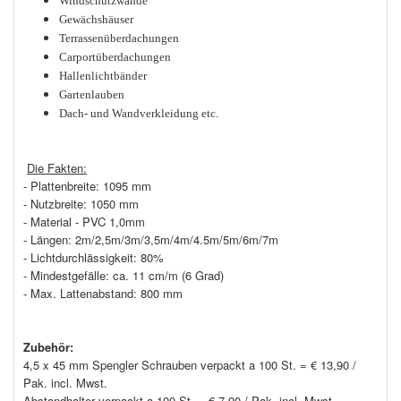
Windschutzwände
Gewächshäuser
Terrassenüberdachungen
Carportüberdachungen
Hallenlichtbänder
Gartenlauben
Dach- und Wandverkleidung etc.
Die Fakten:
- Plattenbreite: 1095 mm
- Nutzbreite: 1050 mm
- Material - PVC 1,0mm
- Längen: 2m/2,5m/3m/3,5m/4m/4.5m/5m/6m/7m
- Lichtdurchlässigkeit: 80%
- Mindestgefälle: ca. 11 cm/m (6 Grad)
- Max. Lattenabstand: 800 mm
Zubehör:
4,5 x 45 mm Spengler Schrauben verpackt a 100 St. = € 13,90 /
Pak. incl. Mwst.
Abstandhalter verpackt a 100 St. = € 7,90 / Pak. incl. Mwst.