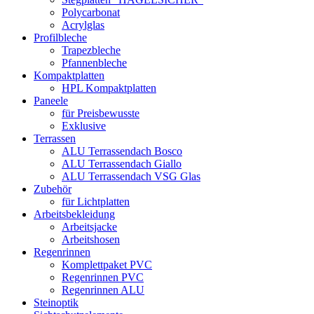
Polycarbonat
Acrylglas
Profilbleche
Trapezbleche
Pfannenbleche
Kompaktplatten
HPL Kompaktplatten
Paneele
für Preisbewusste
Exklusive
Terrassen
ALU Terrassendach Bosco
ALU Terrassendach Giallo
ALU Terrassendach VSG Glas
Zubehör
für Lichtplatten
Arbeitsbekleidung
Arbeitsjacke
Arbeitshosen
Regenrinnen
Komplettpaket PVC
Regenrinnen PVC
Regenrinnen ALU
Steinoptik