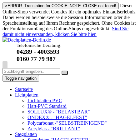
Dieser
×
ERROR: Translation for COOKIE_NOTE_CLOSE not found!
Online-Shop verwendet Cookies für ein optimales Einkaufserlebnis.
Dabei werden beispielsweise die Session-Informationen oder die
Spracheinstellung auf Ihrem Rechner gespeichert. Ohne Cookies ist
der Funktionsumfang des Online-Shops eingeschränkt.
Sind Sie
damit nicht einverstanden, klicken Sie bitte hier.
Telefonische Beratung:
04289 - 4003593
0160 77 79 987
Toggle navigation
Startseite
Lichtplatten
Lichtplatten PVC
Hart-PVC Standard
SOLLUX® - "BELASTBAR"
ONDEX® - "HAGELFEST"
Polycarbonat -"SELBSTREINIGEND"
Acrylglas - "BRILLANT"
Stegplatten
Stegplatten "HAGELSICHER"